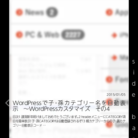
side bar
2015/01/05
WordPressで子・孫カテゴリー名を自動表
示 〜WordPressカスタマイズ その4
目次1 謹賀新年明けましておめでとうございます。2 headerメニューにCATEGORY項
目を簡単表示！子・孫CATEGORYは自動登録されるぞ！3 親カテゴリーからの子・孫カテ
ゴリー自動表示コード …