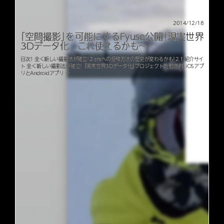
2014/12/18
「空間撮影」を可能にするFyuse公開！現実世界
3Dデータ化 これ使えるかも〜
目次1 全く新しい撮影法が確立！2 snsへの投稿方法の歴史が変わるかも！2.1 紹介サイ
ト 全く新しい撮影法が確立！ 「現実世界3Dデータ化」プロジェクト始動され、iOSアプ
リとAndroidアプリ …