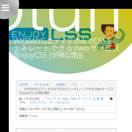
olu
メニューはこちら
WYSIWYGエディタのみでCSSをジェネレートできるWebサービス「EnjoyCSS 」が神な理
由
WYSIWYGエディタのみでCSSをジ
ェネレートできるWebサービス
「EnjoyCSS 」が神な理由
HOME
PC & Web
お勉強
CSS
WYSIWYGエディタのみでCSSをジェネレートできるWebサービス
「EnjoyCSS 」が神な理由
CATEGORY
CSS
PC & Web
Webサービス
お勉強
TAG
CSSジェネレーター
,
EnjoyCSS
投稿日：2014年11月18日 更新日：
2018年12月5日
執筆者：
Tokiyo