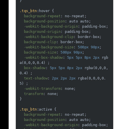
}

.tqs_btn
:hover
 {

background-repeat
: no-repeat;

background-position
: auto auto;

-webkit-background-origin
: padding-box;

background-origin
: padding-box;

-webkit-background-clip
: border-box;

background-clip
: border-box;

-webkit-background-size
: 
500px
90px
;

background-size
: 
500px
90px
;

-webkit-box-shadow
: 
5px
5px
8px
2px
rgb
a
(0,0,0,0.4) ;

box-shadow
: 
5px
5px
8px
2px
rgba
(0,0,0,
0.4) ;

text-shadow
: 
2px
2px
2px
rgba
(0,0,0,0.
5) ;

-webkit-transform
: none;

transform
: none;

}

.tqs_btn
:active
 {

background-repeat
: no-repeat;

background-position
: auto auto;

-webkit-background-origin
: padding-box;
