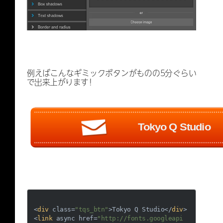
例えばこんなギミックボタンがものの5分ぐらい
で出来上がります！
Tokyo Q Studio
<
div
class
=
"tqs_btn"
>
Tokyo Q Studio
</
div
>
<
link
async
href
=
"http://fonts.googleapi