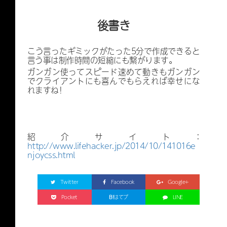
後書き
メニューはこちら
こう言ったギミックがたった5分で作成できると
言う事は制作時間の短縮にも繋がります。
ガンガン使ってスピード速めて動きもガンガン
でクライアントにも喜んでもらえれば幸せにな
れますね！
紹介サイト：
http://www.lifehacker.jp/2014/10/141016e
njoycss.html
Twitter
Facebook
Google+
Pocket
B!
はてブ
LINE