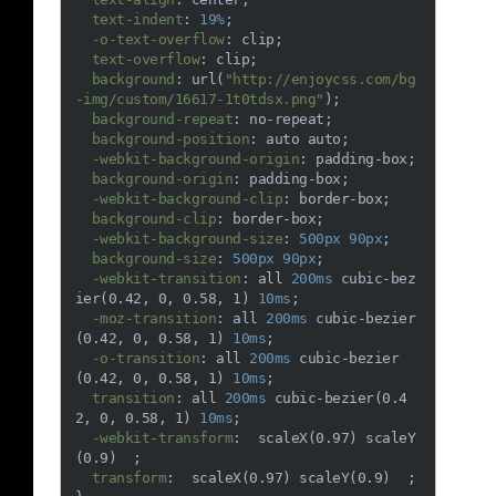
text-indent
: 
19%
;

-o-text-overflow
: clip;

text-overflow
: clip;

background
: 
url
(
"http://enjoycss.com/bg
-img/custom/16617-1t0tdsx.png"
);

background-repeat
: no-repeat;

background-position
: auto auto;

-webkit-background-origin
: padding-box;

background-origin
: padding-box;

-webkit-background-clip
: border-box;

background-clip
: border-box;

-webkit-background-size
: 
500px
90px
;

background-size
: 
500px
90px
;

-webkit-transition
: all 
200ms
cubic-bez
ier
(0.42, 0, 0.58, 1) 
10ms
;

-moz-transition
: all 
200ms
cubic-bezier
(0.42, 0, 0.58, 1) 
10ms
;

-o-transition
: all 
200ms
cubic-bezier
(0.42, 0, 0.58, 1) 
10ms
;

transition
: all 
200ms
cubic-bezier
(0.4
2, 0, 0.58, 1) 
10ms
;

-webkit-transform
:  
scaleX
(0.97) 
scaleY
(0.9)  ;

transform
:  
scaleX
(0.97) 
scaleY
(0.9)  ;
