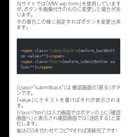
当サイトでは「MW wp form」を使用しています
が、ボタンを画像付きのものに変更した場合があ
ります。
その場合この様に指定すればボタンを変更出来
ます。
<
span
class
=
"submitback"
>
[mwform_backButt
on value=""]
</
span
>
<
span
class
=
"btn"
>
[mwform_submitButton va
lue=""]
</
span
>
「class=”submitback”」は 確認画面の「戻る」ボタ
ンです。
「value」にテキストを書けばそれが表示されま
す。
「class=”btn”」は入力画面ではボタンの上に「確認
画面へ」と表示され確認画面では「送信する」と変
化します。
後はCSSを合わせてコピペすれば実装完了です！