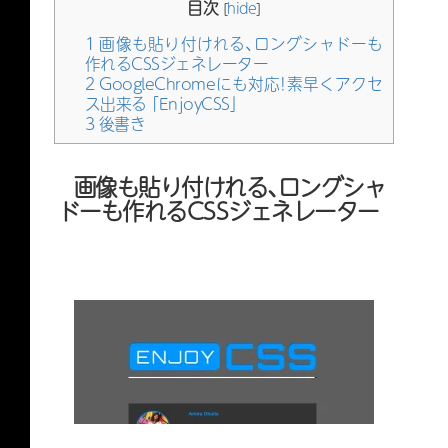
目次
[
hide
]
1
画像も貼り付けれる、ロングシャドーも
作れるCSSジェネレーター
2
GoogleChromeにも対応！素早くアクセ
ス出来る 「EnjoyCSS」
3
後書き
画像も貼り付けれる、ロングシャ
ドーも作れるCSSジェネレーター