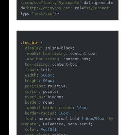
s.com/css?family=Syncopate"
data-generate
d
=
"http://enjoycss.com"
rel
=
"stylesheet"
type
=
"text/css"
/>
.tqs_btn
 {

display
: inline-block;

-webkit-box-sizing
: content-box;

-moz-box-sizing
: content-box;

box-sizing
: content-box;

float
: left;

width
: 
500px
;

height
: 
90px
;

position
: relative;

cursor
: pointer;

overflow
: hidden;

border
: none;

-webkit-border-radius
: 
10px
;

border-radius
: 
10px
;

font
: normal normal bold 
1.6em
/
90px
"Sy
ncopate"
, Helvetica, sans-serif;

color
: 
#ecf0f1
;

text-align
: center;
