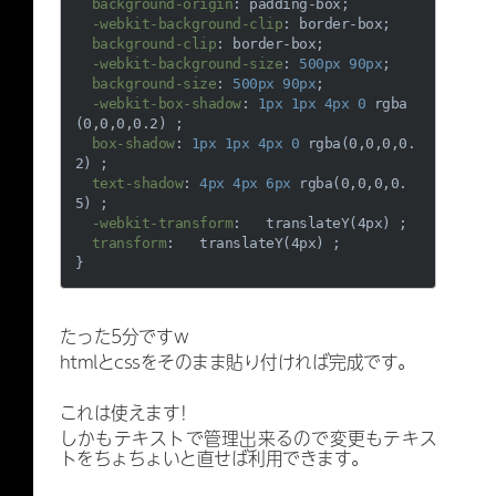
background-origin
: padding-box;

-webkit-background-clip
: border-box;

background-clip
: border-box;

-webkit-background-size
: 
500px
90px
;

background-size
: 
500px
90px
;

-webkit-box-shadow
: 
1px
1px
4px
0
rgba
(0,0,0,0.2) ;

box-shadow
: 
1px
1px
4px
0
rgba
(0,0,0,0.
2) ;

text-shadow
: 
4px
4px
6px
rgba
(0,0,0,0.
5) ;

-webkit-transform
:   
translateY
(4px) ;

transform
:   
translateY
(4px) ;

たった5分ですｗ
htmlとcssをそのまま貼り付ければ完成です。
これは使えます！
しかもテキストで管理出来るので変更もテキス
トをちょちょいと直せば利用できます。