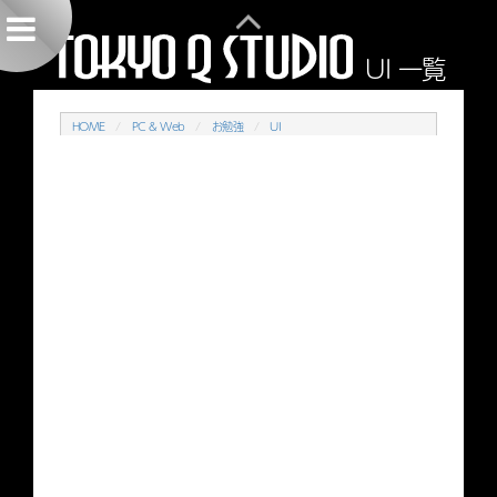
UI 一覧
HOME
PC & Web
お勉強
UI