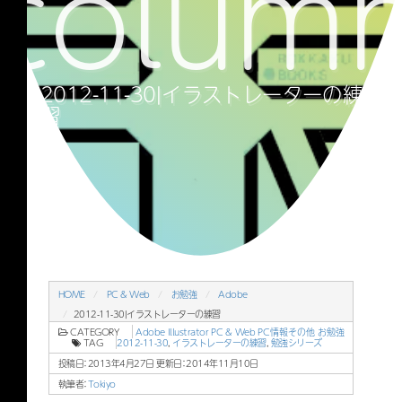
colum
2012-11-30|イラストレーターの練
習
HOME
PC & Web
お勉強
Adobe
2012-11-30|イラストレーターの練習
CATEGORY
Adobe
Illustrator
PC & Web
PC情報その他
お勉強
TAG
2012-11-30
,
イラストレーターの練習
,
勉強シリーズ
投稿日：2013年4月27日 更新日：
2014年11月10日
執筆者：
Tokiyo