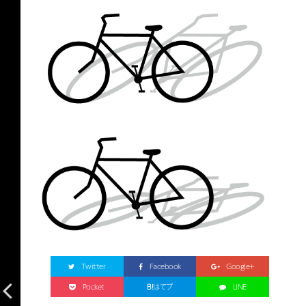
Twitter
Facebook
Google+
Pocket
B!
はてブ
LINE