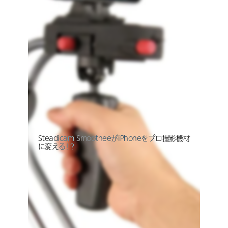
Steadicam SmootheeがiPhoneをプロ撮影機材
に変える！？