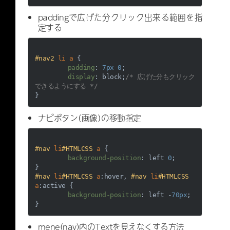
メニューはこちら
paddingで広げた分クリック出来る範囲を指
定する
#nav2
li
a
 {

padding
: 
7px
0
;

display
: block;
/* 広げた分もクリック
できるようにする */
ナビボタン（画像）の移動指定
#nav
li
#HTMLCSS
a
 {

background-position
: left 
0
;

#nav
li
#HTMLCSS
a
:hover
, 
#nav
li
#HTMLCSS
a
:active
 {

background-position
: left -
70px
;

mene(nav)内のTextを見えなくする方法