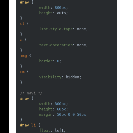
#nav
 {

width
: 
800px
;

height
: auto;

ul
 {

list-style-type
: none;

a
 {

text-docoration
: none;

img
 {

border
: 
0
;

em
 {

visibility
: hidden;

}

/* navi */
#nav
 {

width
: 
800px
;

height
: 
60px
;

margin
: 
50px
0
0
50px
;

#nav
li
 {

float
: left;
