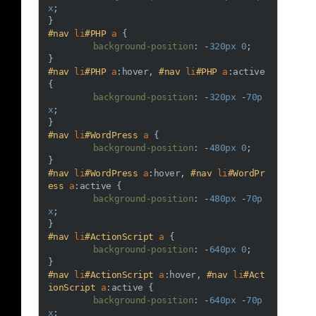
x
;

#nav
li
#PHP
a
 {

background-position
: -
320px
0
;

#nav
li
#PHP
a
:hover
, 
#nav
li
#PHP
a
:active
{

background-position
: -
320px
 -
70p
x
;

#nav
li
#WordPress
a
 {

background-position
: -
480px
0
;

#nav
li
#WordPress
a
:hover
, 
#nav
li
#WordPr
ess
a
:active
 {

background-position
: -
480px
 -
70p
x
;

#nav
li
#ActionScript
a
 {

background-position
: -
640px
0
;

#nav
li
#ActionScript
a
:hover
, 
#nav
li
#Act
ionScript
a
:active
 {

background-position
: -
640px
 -
70p
x
;
