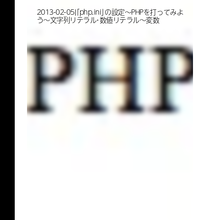
2013-02-05|「php.ini」の設定〜PHPを打ってみよ
う〜文字列リテラル・数値リテラル〜変数