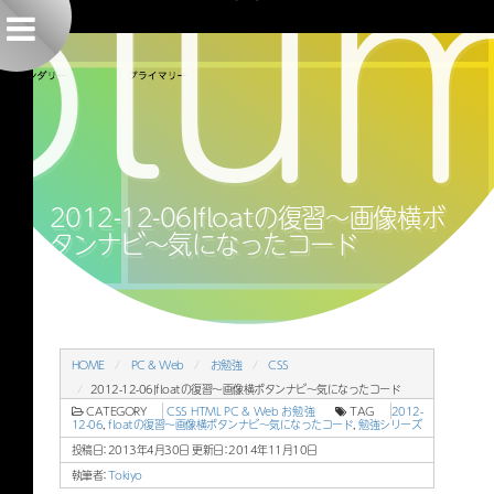
olu
メニューはこちら
2012-12-06|floatの復習〜画像横ボタンナビ〜気になったコード
2012-12-06|floatの復習〜画像横ボ
タンナビ〜気になったコード
HOME
PC & Web
お勉強
CSS
2012-12-06|floatの復習〜画像横ボタンナビ〜気になったコード
CATEGORY
CSS
HTML
PC & Web
お勉強
TAG
2012-
12-06
,
floatの復習〜画像横ボタンナビ〜気になったコード
,
勉強シリーズ
投稿日：2013年4月30日 更新日：
2014年11月10日
執筆者：
Tokiyo