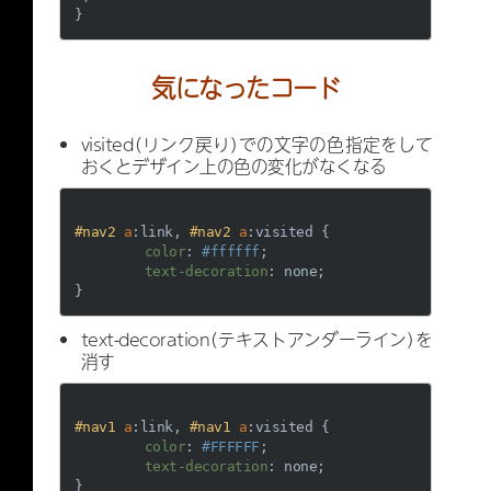
気になったコード
visited（リンク戻り）での文字の色指定をして
おくとデザイン上の色の変化がなくなる
#nav2
a
:link
, 
#nav2
a
:visited
 {

color
: 
#ffffff
;

text-decoration
: none;

text-decoration（テキストアンダーライン）を
消す
#nav1
a
:link
, 
#nav1
a
:visited
 {

color
: 
#FFFFFF
;

text-decoration
: none;
