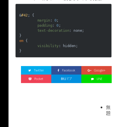
&
#42
; {

margin
: 
0
;

padding
: 
0
;

text-decoration
: none;

em
 {

visibility
: hidden;

Twitter
Facebook
Google+
Pocket
B!
はてブ
LINE
無
題