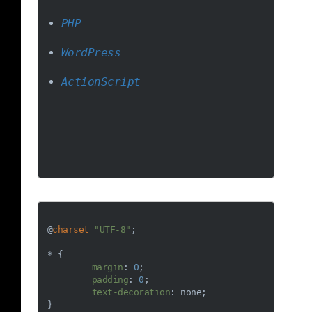
PHP
WordPress
ActionScript
@
charset
"UTF-8"
;

* {

margin
: 
0
;

padding
: 
0
;

text-decoration
: none;
