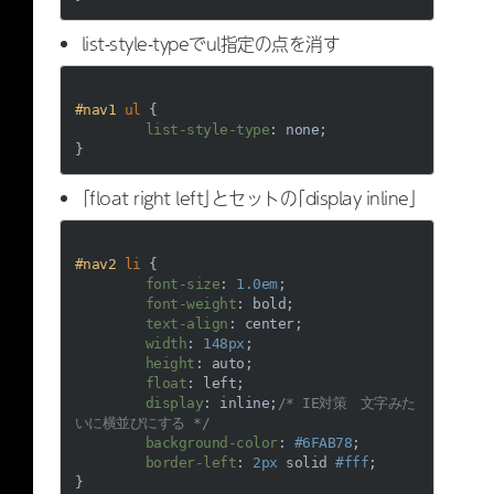
list-style-typeでul指定の点を消す
#nav1
ul
 {

list-style-type
: none;

「float right left」とセットの「display inline」
#nav2
li
 {

font-size
: 
1.0em
;

font-weight
: bold;

text-align
: center;

width
: 
148px
;

height
: auto;

float
: left;

display
: inline;
/* IE対策　文字みた
いに横並びにする */
background-color
: 
#6FAB78
;

border-left
: 
2px
 solid 
#fff
;
