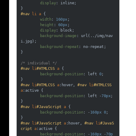
display
: inline;

#nav
li
a
 {

width
: 
160px
;

height
: 
60px
;

display
: block;

background-image
: 
url
(../img/nav
i.jpg);

background-repeat
: no-repeat;

}

/* individual */
#nav
li
#HTMLCSS
a
 {

background-position
: left 
0
;

#nav
li
#HTMLCSS
a
:hover
, 
#nav
li
#HTMLCSS
a
:active
 {

background-position
: left -
70px
;

#nav
li
#JavaScript
a
 {

background-position
: -
160px
0
;

#nav
li
#JavaScript
a
:hover
, 
#nav
li
#JavaS
cript
a
:active
 {

background-position
: -
160px
 -
70p