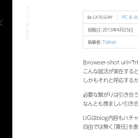
PC & 
CATEGORY
投稿日：
2013年4月25日
執筆者：
Tokiyo
[browser-shot url=”h
こんな就活が実在すると
しかもそれと呼応するかの
必要な繋がりは引き合う
なんとも羨ましい引き合
LIGはblog内容もハ
自由では無く「責任」を