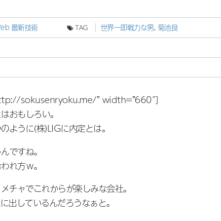
Web
最新技術
世界一即戦力な男
,
菊池良
TAG
ttp://sokusenryoku.me/” width=”660″]
はおもしろい。
ように(株)LIGに内定とは。
んですね。
われ方ｗ。
チャメチャでこれからが楽しみな会社。
表に出しているんだろうなぁと。